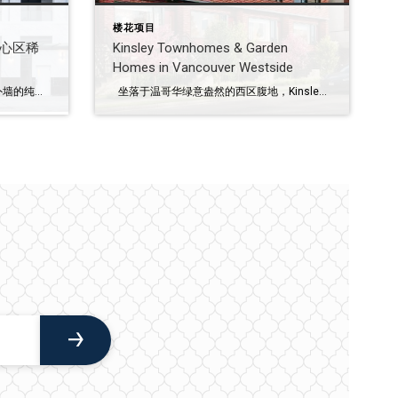
楼花项目
 核心区稀
Kinsley Townhomes & Garden
Homes in Vancouver Westside
温西地标新貌：Raphael 大理石外墙的纯粹质感，赋予 West 10th 街区独有的高贵气息。 Point Grey · Kitsilano · Dunbar 温西三大顶尖社区汇流，淬炼出一座住宅艺术杰作。 永恒设计的现代演绎 由 Rafii Architects 倾力构思，现代简约与传统建筑风格在此深度交融，焕发出欧式美学的独特神韵。建筑主体秉承现代设计准则，全大理石外立面辅以古典立柱与超大落地窗，视觉震撼且不失优雅。此外，精心策划的底层零售空间为街区注入了灵动活力，温情迎接每一位归家之人。 享誉全球的高尚生活方式， 温哥华的动人时刻，自此开启。 在 Raphael，置身温西生活核心，遇见自然与奢华的完美交汇。 Kitsilano、Dunbar 和 Point Grey 以其林荫掩映、风景如画的住宅区著称。在这里，穿行于静谧街道与漫步海滩同样令人心旷神怡。 Spanish Banks、温哥华市中心及 Granville Island 触手可及。遍布街区的餐饮、购物与年度节日庆典，为 West 4th、West Broadway 和 Dunbar 注入了无限生机。这里是邻里文化与社区性格的完美缩影。 项目基本信息 （updated on Feb 9, 2026) 限时优惠进行中，欢迎咨询 Ardis 垂询详情 开发商：Landa 成交年份：2025 […]
坐落于温哥华绿意盎然的西区腹地，Kinsley（意为「国王草甸」）与伊丽莎白女王公园比邻而居，融入充满活力的 Cambie Corridor 核心地段。项目仅规划 50 套经典隽永的 1、2、3 房联排住宅及花园洋房，专为重视设计美感、社区氛围与自然生活的家庭精心打造。 由温哥华资深开发商Intergulf Development Group打造，持续为 Cambie Corridor 社区注入更高层次的宜居体验。秉持前瞻性的理念，致力于重塑设计标准，打造贴合多元与不断演进生活方式的住宅，并以用心与远见营造真正有温度的社区。 家庭生活所需温哥华西区享有盛名的优质学校，能够为不同年龄段的孩子提供卓越教育；而 Hillcrest 社区中心则提供丰富多元的课外活动，助力孩子全面成长。 Cambie Village 社区这个友好而充满生活气息的社区汇集了杂货店、本地商铺与各式美食餐厅，并通过 Canada Line 便捷连接温哥华市中心、列治文以及 YVR 国际机场。 多元美食体验在家附近即可品尝来自世界各地的风味美食，多样餐厅带来仿佛置身异国的味觉之旅。 Main Street 主街生活充满色彩与创意的 Main Street 展现出独特的社区文化，街头壁画、餐厅、咖啡馆、现场音乐场所与特色精品店，共同营造出个性鲜明的城市氛围。 绿色慢行系统（Greenway）位于 Kinsley 附近、即将发展的 Heather Lands 项目，将进一步延伸西区的绿色慢行网络，为步行与自行车出行创造更多便捷选择。 联排住宅位于花园住宅之上，营造出一个能够满足多元家庭需求的社区形态。建筑被层层绿意环绕，部分住宅更设有临街的独立出入口，带来近似独立屋的居住体验。从整体到细节，项目对品质与精准度始终如一。三层中空玻璃窗有效降低噪音并提升能源效率，而全年空调系统则确保四季舒适。这些用心考量的设计细节，共同塑造出精致而从容的高品质生活方式。 项目基本信息 （updated on Feb 5, 2026) 开发商：Intergulf Development […]