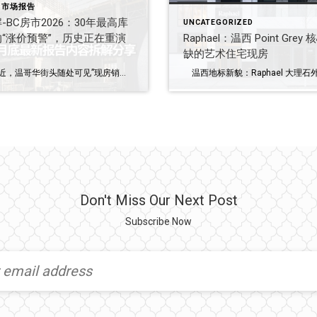
｜市场报告
-BC房市2026：30年最高库
UNCATEGORIZED
“涨价预警”，历史正在重演
Raphael：温西 Point Grey
缺的艺术住宅现房
前言：最近，温哥华街头随处可见”现房销售”的公寓横幅，但买家依然在观望。这种”卖不动”和”买不起”的矛盾僵局背后，隐藏着巨大的危机。 免责声明：本文核心观点、模拟数据及房价预测均源自 BC 省房地产协会 2026年1月发布的《Market Intelligence》报告（作者：Brendon Ogmundson, Amit Sidhu）。本人作为讨论发起者，将专业报告拆解分享，不构成个人投资建议。 现状：诡异的”库存巅峰” 根据 BC房地产协会的最新报告，BC 省目前已建成但未售出的新房库存已超过 7,000 套。 30年新高：这是自 90 年代末以来的最高库存水平。 公寓积压：积压房屋中，近 2/3 是公寓（Apartment）。 逻辑背后的危机：库存高是因为贸易不确定性和高利率抑制了需求；但需求被抑制的同时，开发商因为预售卖不动而纷纷停工、破产或取消项目。 核心理论：消失的”空置链”（Vacancy Chains） 为什么新房卖不动，会影响到每一个想买房的人？报告提出了一个关键概念：空置链。 社会抽水泵：新房建成就像一台抽水泵，吸引富裕家庭搬入，从而腾出中价位二手房；中产家庭搬入中价房，又腾出低价旧公寓给年轻人。 链条断裂：现在的库存积压导致开发商不敢开工。没有新房这个”源头”，整个市场的”以旧换新”链条就断了。当未来需求回暖时，我们将面临无房可买的局面。 历史推演：2032 年房价涨幅或达 27% BC房地产协会回测了 2008 年金融危机后的数据：当时也出现了库存激增、开工停滞，结果导致 2010 年代房价暴涨了 47%。 模型预测： 短期（2026-2027）：库存继续冲高，房价保持平稳（或微跌）。 长期（2032）：由于现在的”开工荒”导致供应断层，叠加需求复苏，到 2032 年房价（经通胀调整后）可能上涨 27%！ 药方：政府需要做出的改变 报告呼吁政府立即从供需两端采取行动： 需求侧：全面减免新房 GST，并考虑重新允许外国买家参与预售。逻辑很简单：银行要求预售达标才放款，引入外部资金是为了让项目能动工，从而增加本地供应。 供应侧：降低开发税（DCC），建筑成本自 2017 年已翻倍，政府不应再将基建压力全部压在购房者身上。 结语：现在的冷静期，是未来的入场券吗？ […]
Don't Miss Our Next Post
Subscribe Now