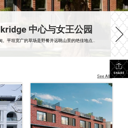
akridge 中心与女王公园
出门就是 Oak Meadows Park 这是一座充满自然气息的社区公园，拥有茂密的自然植被、幽静的林区和一片开阔的草甸。平坦宽广的草场是野餐并远眺山景的绝佳地点；而儿童游乐场和专门的狗狗脱绳活动区，则为邻里间共同嬉戏与社交提供了理想空间。沿着绿色步道悠闲漫步，您还能发现许多来自社区居民的精巧心意，比如公共休息区、繁花似锦的绿化景观，以及散落在步道各处的独特艺术装置。 York 的地理位置堪称卓越，不仅紧邻繁华的 South Cambie 街区，距离即将落成的 Oakridge Centre 也仅需几分钟路程 。更难得的是，项目正对着生态丰富的 Oak Meadows Park，这是一座拥有自然林区和开阔草甸的社区公园 。居民可以在这里享受带山景的野餐，或是在儿童游乐场与狗狗脱绳活动区与邻里互动，沿着绿色步道漫步时，还能欣赏到社区居民贡献的艺术装置与繁花美景。此外，项目还处于顶级学区内，步行即可到达 Eric Hamber 中学，距离大温地区多所著名私立学校也仅需 10 分钟车程 项目基本信息 （updated on Feb 15, 2026) 欢迎咨询 Ardis 垂询详情 开发商：Listraor 成交年份：2025 管理费：预计 $0.32/SQFT 定金：签约时 $10,000, 7天内增加到5% 额外车位：$65,000 额外Storage Locker： Regular – $3,000, Small – $1,500 学区：Dr. Annie B. […]
SHARE
See All...