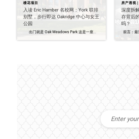
楼花项目
房产透视
入读 Eric Hamber 名校网：York 联排
深度拆解
别墅，步行即达 Oakridge 中心与女王
存背后的
公园
吗？
出门就是 Oak Meadows Park 这是一座充满自然气息的社区公园，拥有茂密的自然植被、幽静的林区和一片开阔的草甸。平坦宽广的草场是野餐并远眺山景的绝佳地点；而儿童游乐场和专门的狗狗脱绳活动区，则为邻里间共同嬉戏与社交提供了理想空间。沿着绿色步道悠闲漫步，您还能发现许多来自社区居民的精巧心意，比如公共休息区、繁花似锦的绿化景观，以及散落在步道各处的独特艺术装置。 York 的地理位置堪称卓越，不仅紧邻繁华的 South Cambie 街区，距离即将落成的 Oakridge Centre 也仅需几分钟路程 。更难得的是，项目正对着生态丰富的 Oak Meadows Park，这是一座拥有自然林区和开阔草甸的社区公园 。居民可以在这里享受带山景的野餐，或是在儿童游乐场与狗狗脱绳活动区与邻里互动，沿着绿色步道漫步时，还能欣赏到社区居民贡献的艺术装置与繁花美景。此外，项目还处于顶级学区内，步行即可到达 Eric Hamber 中学，距离大温地区多所著名私立学校也仅需 10 分钟车程 项目基本信息 （updated on Feb 15, 2026) 欢迎咨询 Ardis 垂询详情 开发商：Listraor 成交年份：2025 管理费：预计 $0.32/SQFT 定金：签约时 $10,000, 7天内增加到5% 额外车位：$65,000 额外Storage Locker： Regular – $3,000, Small – $1,500 学区：Dr. Annie B. […]