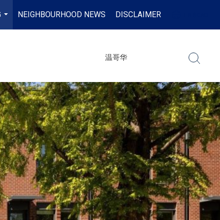
G
NEIGHBOURHOOD NEWS
DISCLAIMER
EN-$CAD
...
...
目
温哥华