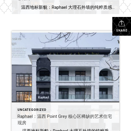
温西地标新貌：Raphael 大理石外墙的纯粹质感，赋予 West 10th 街区独有的高贵气息。 Point Grey · Kitsilano · Dunbar 温西三大顶尖社区汇流，淬炼出一座住宅艺术杰作。 永恒设计的现代演绎 由 Rafii Architects 倾力构思，现代简约与传统建筑风格在此深度交融，焕发出欧式美学的独特神韵。建筑主体秉承现代设计准则，全大理石外立面辅以古典立柱与超大落地窗，视觉震撼且不失优雅。此外，精心策划的底层零售空间为街区注入了灵动活力，温情迎接每一位归家之人。 享誉全球的高尚生活方式， 温哥华的动人时刻，自此开启。 在 Raphael，置身温西生活核心，遇见自然与奢华的完美交汇。 Kitsilano、Dunbar 和 Point Grey 以其林荫掩映、风景如画的住宅区著称。在这里，穿行于静谧街道与漫步海滩同样令人心旷神怡。 Spanish Banks、温哥华市中心及 Granville Island 触手可及。遍布街区的餐饮、购物与年度节日庆典，为 West 4th、West Broadway 和 Dunbar 注入了无限生机。这里是邻里文化与社区性格的完美缩影。 项目基本信息 （updated on Feb 9, 2026) 限时优惠进行中，欢迎咨询 Ardis 垂询详情 开发商：Landa 成交年份：2025 […]
SHARE
UNCATEGORIZED
Raphael：温西 Point Grey 核心区稀缺的艺术住宅
现房