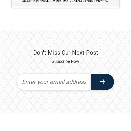
温西地标新貌：Raphael 大理石外墙的纯粹质感，赋予 West 10th 街区独有的高贵气息。 Point Grey · Kitsilano · Dunbar 温西三大顶尖社区汇流，淬炼出一座住宅艺术杰作。 永恒设计的现代演绎 由 Rafii Architects 倾力构思，现代简约与传统建筑风格在此深度交融，焕发出欧式美学的独特神韵。建筑主体秉承现代设计准则，全大理石外立面辅以古典立柱与超大落地窗，视觉震撼且不失优雅。此外，精心策划的底层零售空间为街区注入了灵动活力，温情迎接每一位归家之人。 享誉全球的高尚生活方式， 温哥华的动人时刻，自此开启。 在 Raphael，置身温西生活核心，遇见自然与奢华的完美交汇。 Kitsilano、Dunbar 和 Point Grey 以其林荫掩映、风景如画的住宅区著称。在这里，穿行于静谧街道与漫步海滩同样令人心旷神怡。 Spanish Banks、温哥华市中心及 Granville Island 触手可及。遍布街区的餐饮、购物与年度节日庆典，为 West 4th、West Broadway 和 Dunbar 注入了无限生机。这里是邻里文化与社区性格的完美缩影。 项目基本信息 （updated on Feb 9, 2026) 限时优惠进行中，欢迎咨询 Ardis 垂询详情 开发商：Landa 成交年份：2025 […]
Don't Miss Our Next Post
Subscribe Now